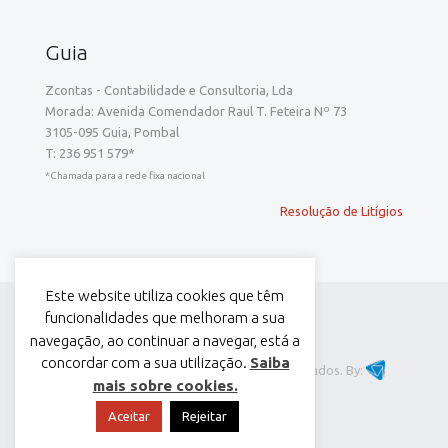
Guia
Zcontas - Contabilidade e Consultoria, Lda
Morada: Avenida Comendador Raul T. Feteira Nº 73
3105-095 Guia, Pombal
T:
236 951 579
*
*Chamada para a rede fixa nacional
Resolução de Litígios
Este website utiliza cookies que têm
funcionalidades que melhoram a sua
navegação, ao continuar a navegar, está a
concordar com a sua utilização.
Saiba
© 2025 ZContas - Todos os direitos reservados. By:
mais sobre cookies.
Aceitar
Rejeitar